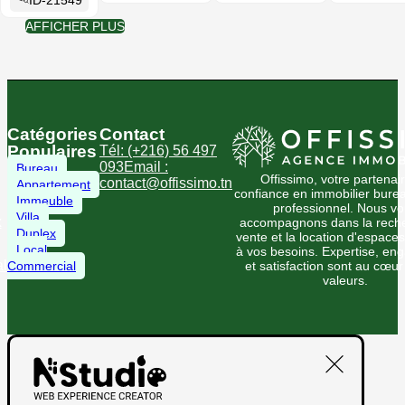
AFFICHER PLUS
Catégories
Contact
Populaires
Tél: (+216) 56 497
093
Email :
Bureau
Offissimo, votre partenai
contact@offissimo.tn
Appartement
confiance en immobilier burea
Immeuble
professionnel. Nous v
Villa
x
accompagnons dans la reche
Duplex
vente et la location d'espace
Local
à vos besoins. Expertise, e
l
Commercial
et satisfaction sont au cœu
valeurs.