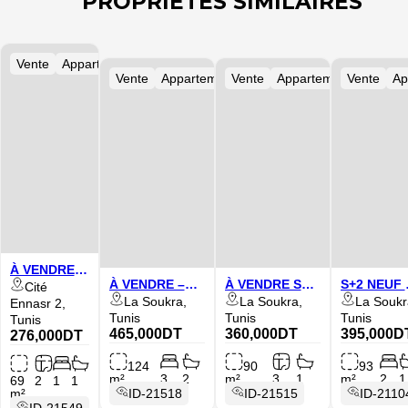
PROPRIÉTÉS SIMILAIRES
tement
Vente
Appartement
Vente
Appartement
Vente
Appartement
Vente
Ap
À VENDRE –
S+1 À
À VENDRE –
À VENDRE SUR
S+2 NEUF 
Cité
ENNASR 2
APPARTEMENT
PLAN –
VENDRE À
La Soukra,
La Soukra,
La Soukr
Ennasr 2,
S+3 SUR PLAN
APPARTEMENT
LA SOUKR
Tunis
Tunis
Tunis
Tunis
À LA
S+2 À LA
– DERNIER
465,000DT
360,000DT
395,000D
276,000DT
NOUVELLE
NOUVELLE
ÉTAGE
SOUKRA
SOUKRA
124
90
93
m²
3
2
m²
3
1
m²
2
1
69
2
1
1
m²
ID-21518
ID-21515
ID-2110
ID-21549